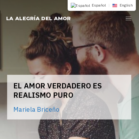
Saltar
Español
|
English
al
LA ALEGRÍA DEL AMOR
contenido
EL AMOR VERDADERO ES
REALISMO PURO
Mariela Briceño