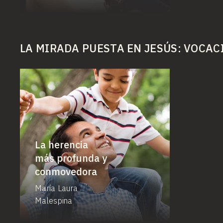
LA MIRADA PUESTA EN JESÚS: VOCAC
La herencia
más profunda y
conmovedora
María Laura
Malespina