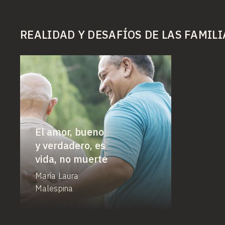
REALIDAD Y DESAFÍOS DE LAS FAMILI
El amor, bueno
y verdadero, es
vida, no muerte
María Laura
Malespina