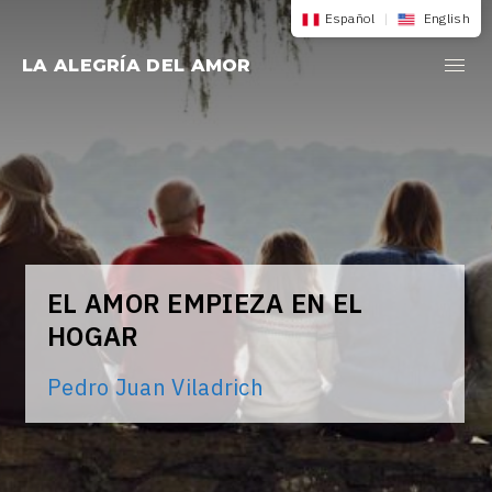
Saltar
Español
|
English
al
LA ALEGRÍA DEL AMOR
contenido
EL AMOR EMPIEZA EN EL
HOGAR
Pedro Juan Viladrich