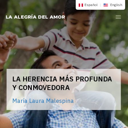
Saltar
Español
|
English
al
LA ALEGRÍA DEL AMOR
contenido
LA HERENCIA MÁS PROFUNDA
Y CONMOVEDORA
María Laura Malespina