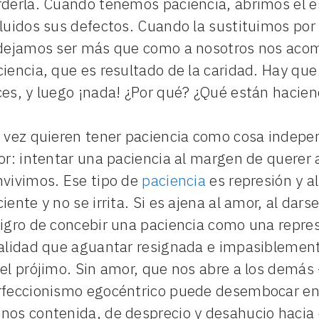
derla. Cuando tenemos paciencia, abrimos el es
luidos sus defectos. Cuando la sustituimos por 
 dejamos ser más que como a nosotros nos acom
iencia, que es resultado de la caridad. Hay que 
ces, y luego ¡nada! ¿Por qué? ¿Qué están hacie
 vez quieren tener paciencia como cosa indepen
ror: intentar una paciencia al margen de querer
nvivimos. Ese tipo de
paciencia
es represión y al
iente y no se irrita. Si es ajena al amor, al dar
igro de concebir una paciencia como una repres
nalidad que aguantar resignada e impasiblement
 el prójimo. Sin amor, que nos abre a los demás
rfeccionismo egocéntrico puede desembocar en 
nos contenida, de desprecio y desahucio hacia e