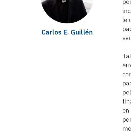
per
inc
le
pac
Carlos E. Guillén
ve
Tal
er
co
pac
pel
fi
en
pe
me