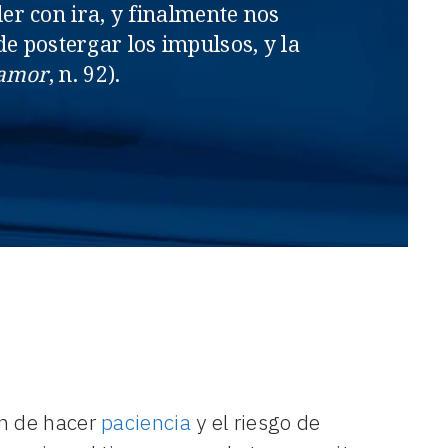
er con ira, y finalmente nos
e postergar los impulsos, y la
 amor
, n. 92).
ón de hacer
paciencia
y el riesgo de