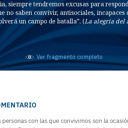
cia, siempre tendremos excusas para respond
 no saben convivir, antisociales, incapaces d
olverá un campo de batalla”. (
La alegría del
Ver fragmento completo
OMENTARIO
s personas con las que convivimos son la ocasi