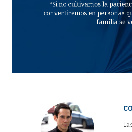
“Si no cultivamos la pacien
convertiremos en personas que
familia se v
C
La