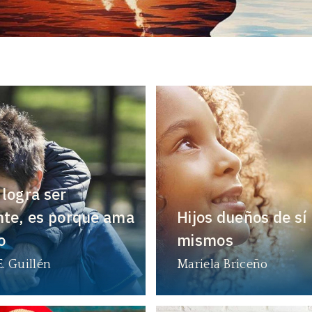
 logra ser
nte, es porque ama
Hijos dueños de sí
o
mismos
E. Guillén
Mariela Briceño