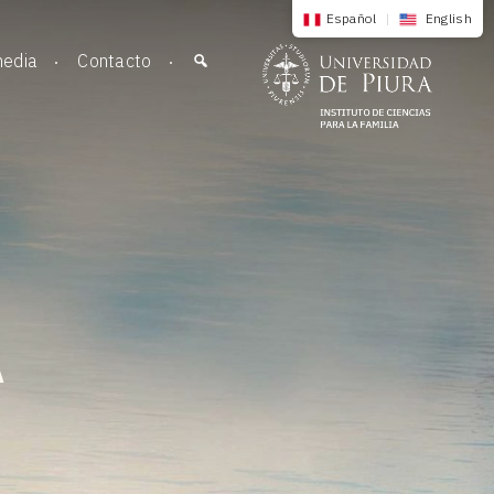
Español
|
English
media
Contacto
A