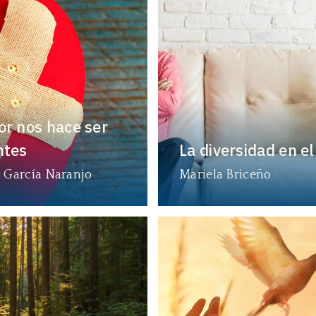
or nos hace ser
ntes
La diversidad en e
 García Naranjo
Mariela Briceño