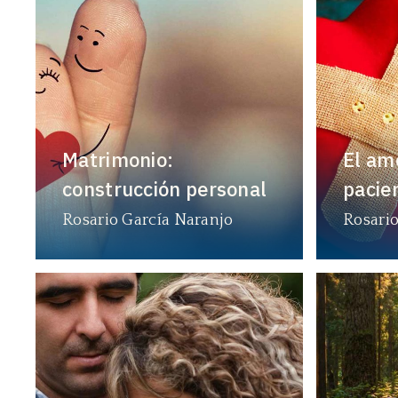
Matrimonio:
El am
construcción personal
pacie
Rosario García Naranjo
Rosario