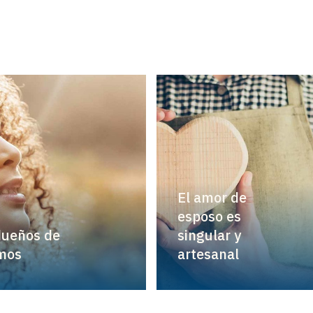
El amor de
esposo es
dueños de
singular y
mos
artesanal