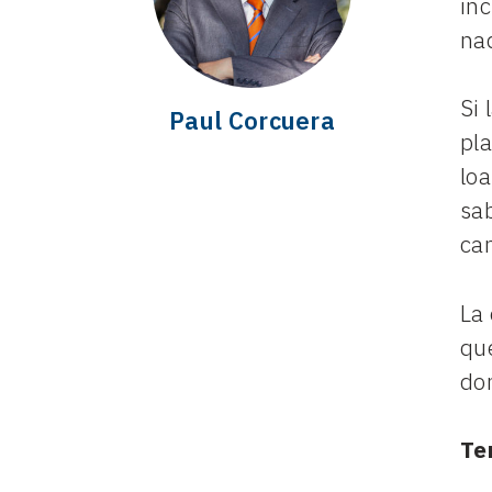
in
na
Si 
Paul Corcuera
pl
lo
sab
cam
La
qu
do
Te