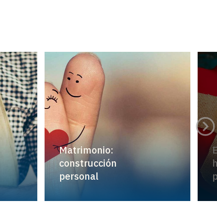
Matrimonio:
E
construcción
h
personal
p