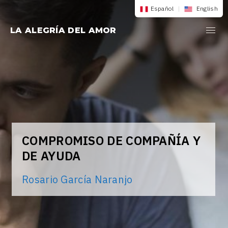
Saltar
Español
|
English
al
LA ALEGRÍA DEL AMOR
contenido
COMPROMISO DE COMPAÑÍA Y
DE AYUDA
Rosario García Naranjo