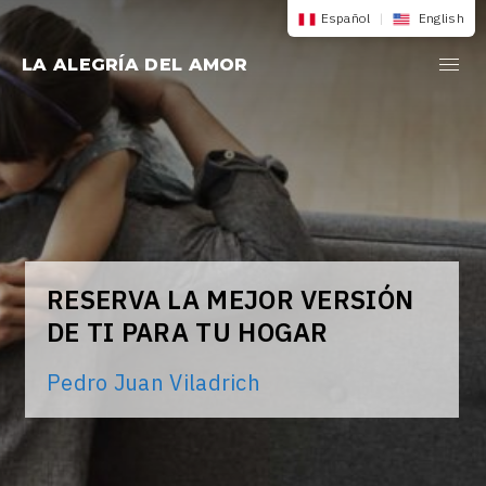
Saltar
Español
|
English
al
LA ALEGRÍA DEL AMOR
contenido
RESERVA LA MEJOR VERSIÓN
DE TI PARA TU HOGAR
Pedro Juan Viladrich