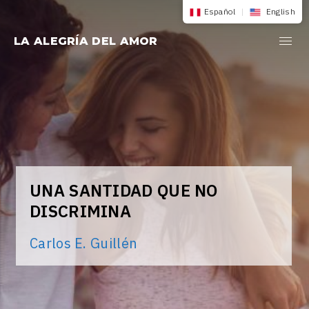
Saltar
Español
|
English
al
LA ALEGRÍA DEL AMOR
contenido
UNA SANTIDAD QUE NO
DISCRIMINA
Carlos E. Guillén