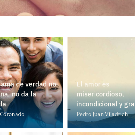
 ama de verdad no
El amor es
na, no da la
misericordioso,
da
incondicional y gra
 Coronado
Pedro Juan Viladrich