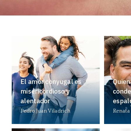
El amor conyugal es
Quien
misericordioso y
conde
alentador
espal
Pedro Juan Viladrich
Renata