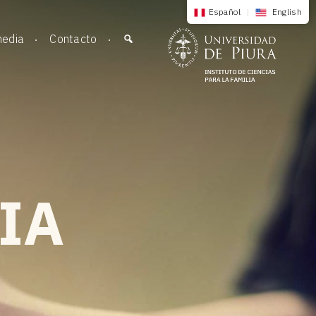
Español
|
English
media
Contacto
IA