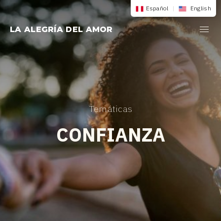
Saltar
Español
|
English
al
LA ALEGRÍA DEL AMOR
contenido
Temáticas
CONFIANZA